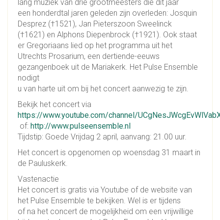
lang muziek van drie grootmeesters die dit jaar
een honderdtal jaren geleden zijn overleden: Josquin
Desprez (†1521), Jan Pieterszoon Sweelinck
(†1621) en Alphons Diepenbrock (†1921). Ook staat
er Gregoriaans lied op het programma uit het
Utrechts Prosarium, een dertiende-eeuws
gezangenboek uit de Mariakerk. Het Pulse Ensemble
nodigt
u van harte uit om bij het concert aanwezig te zijn.
Bekijk het concert via
https://www.youtube.com/channel/UCgNesJWcgEvWlVa
of:
http://www.pulseensemble.nl
Tijdstip: Goede Vrijdag 2 april, aanvang: 21.00 uur.
Het concert is opgenomen op woensdag 31 maart in
de Pauluskerk.
Vastenactie
Het concert is gratis via Youtube of de website van
het Pulse Ensemble te bekijken. Wel is er tijdens
of na het concert de mogelijkheid om een vrijwillige