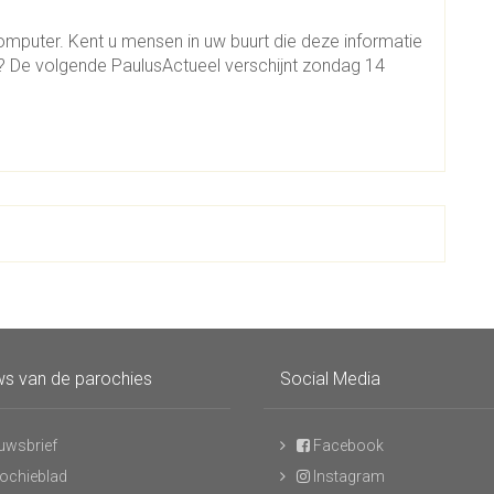
omputer. Kent u mensen in uw buurt die deze informatie
en? De volgende PaulusActueel verschijnt zondag 14
s van de parochies
Social Media
uwsbrief
Facebook
ochieblad
Instagram