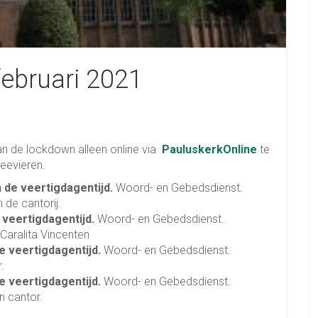
februari 2021
van de lockdown alleen online via
PauluskerkOnline
te
meevieren.
n de veertigdagentijd.
Woord- en Gebedsdienst.
de cantorij.
 veertigdagentijd
.
Woord- en Gebedsdienst.
Caralita Vincenten
e veertigdagentijd
.
Woord- en Gebedsdienst.
.
e veertigdagentijd
.
Woord- en Gebedsdienst.
n cantor.