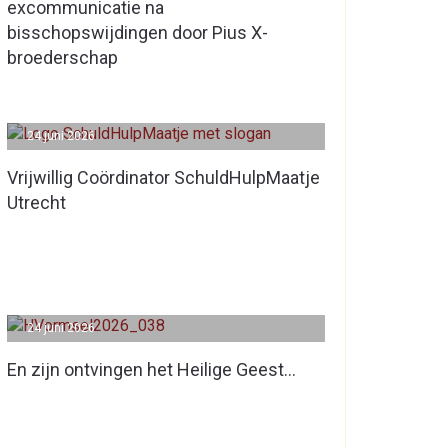
excommunicatie na
bisschopswijdingen door Pius X-
broederschap
24 juni 2026
Vrijwillig Coördinator SchuldHulpMaatje
Utrecht
24 juni 2026
En zijn ontvingen het Heilige Geest…