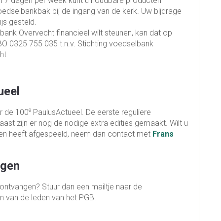
en 7 dagen per week kunt u houdbare producten
voedselbankbak bij de ingang van de kerk. Uw bijdrage
js gesteld.
bank Overvecht financieel wilt steunen, kan dat op
BO 0325 755 035 t.n.v. Stichting voedselbank
ht.
ueel
e
er de 100
PaulusActueel. De eerste reguliere
st zijn er nog de nodige extra edities gemaakt. Wilt u
ren heeft afgespeeld, neem dan contact met
Frans
ngen
e ontvangen? Stuur dan een mailtje naar de
en van de leden van het PGB.