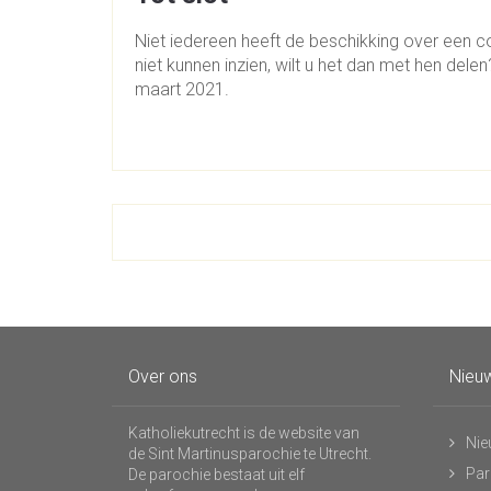
Niet iedereen heeft de beschikking over een c
niet kunnen inzien, wilt u het dan met hen del
maart 2021.
Over ons
Nieuw
Katholiekutrecht is de website van
Nie
de Sint Martinusparochie te Utrecht.
Par
De parochie bestaat uit elf