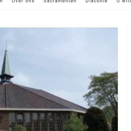
en
Over ons
Sacramenten
Diaconie
U wil