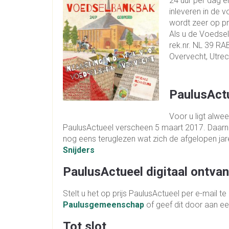
24 uur per dag 
inleveren in de 
wordt zeer op pri
Als u de Voedsel
rek.nr. NL 39 RA
Overvecht, Utrec
PaulusAct
Voor u ligt alwe
PaulusActueel verscheen 5 maart 2017. Daarnaa
nog eens teruglezen wat zich de afgelopen ja
Snijders
PaulusActueel digitaal ontva
Stelt u het op prijs PaulusActueel per e-mail t
Paulusgemeenschap
of geef dit door aan e
Tot slot