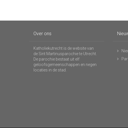
Over ons
Nieuw
Katholiekutrecht is de website van
Nie
de Sint Martinusparochie te Utrecht.
Par
De parochie bestaat uit elf
geloofsgemeenschappen en negen
locaties in de stad.