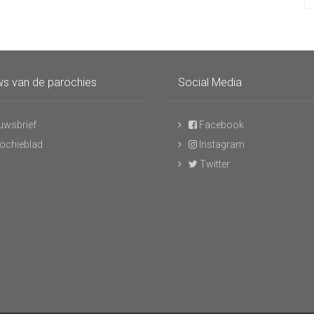
s van de parochies
Social Media
uwsbrief
Facebook
ochieblad
Instagram
Twitter