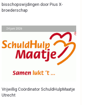
bisschopswijdingen door Pius X-
broederschap
24 juni 2026
Vrijwillig Coördinator SchuldHulpMaatje
Utrecht