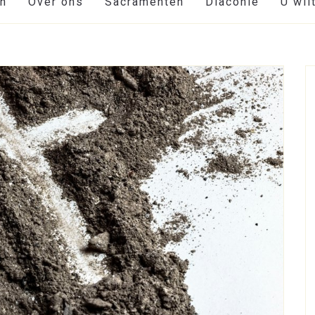
en
Over ons
Sacramenten
Diaconie
U wil