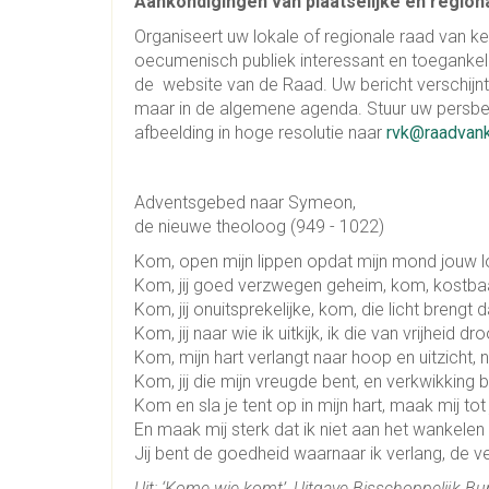
Aankondigingen van plaatselijke en regiona
Organiseert uw lokale of regionale raad van ke
oecumenisch publiek interessant en toegankelij
de website van de Raad. Uw bericht verschijnt
maar in de algemene agenda. Stuur uw persbe
afbeelding in hoge resolutie naar
rvk@raadvank
Adventsgebed naar Symeon,
de nieuwe theoloog (949 - 1022)
Kom, open mijn lippen opdat mijn mond jouw lo
Kom, jij goed verzwegen geheim, kom, kostba
Kom, jij onuitsprekelijke, kom, die licht brengt 
Kom, jij naar wie ik uitkijk, ik die van vrijheid dr
Kom, mijn hart verlangt naar hoop en uitzicht,
Kom, jij die mijn vreugde bent, en verkwikkin
Kom en sla je tent op in mijn hart, maak mij to
En maak mij sterk dat ik niet aan het wankelen
Jij bent de goedheid waarnaar ik verlang, de ver
Uit: ‘Kome wie komt’, Uitgave Bisschoppelijk 