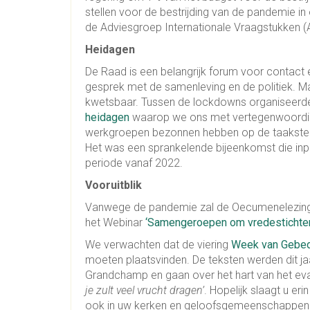
stellen voor de bestrijding van de pandemie in
de Adviesgroep Internationale Vraagstukken (A
Heidagen
De Raad is een belangrijk forum voor contact 
gesprek met de samenleving en de politiek. M
kwetsbaar. Tussen de lockdowns organiseerde
heidagen
waarop we ons met vertegenwoordige
werkgroepen bezonnen hebben op de taakstelli
Het was een sprankelende bijeenkomst die inp
periode vanaf 2022.
Vooruitblik
Vanwege de pandemie zal de Oecumenelezing i
het Webinar
‘Samengeroepen om vredestichters
We verwachten dat de viering
Week van Gebe
moeten plaatsvinden. De teksten werden dit 
Grandchamp en gaan over het hart van het ev
je zult veel vrucht dragen’
. Hopelijk slaagt u e
ook in uw kerken en geloofsgemeenschappen v