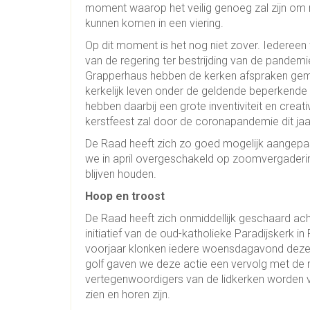
moment waarop het veilig genoeg zal zijn o
kunnen komen in een viering.
Op dit moment is het nog niet zover. Iederee
van de regering ter bestrijding van de pandemi
Grapperhaus hebben de kerken afspraken gema
kerkelijk leven onder de geldende beperkend
hebben daarbij een grote inventiviteit en creat
kerstfeest zal door de coronapandemie dit jaar
De Raad heeft zich zo goed mogelijk aangep
we in april overgeschakeld op zoomvergader
blijven houden.
Hoop en troost
De Raad heeft zich onmiddellijk geschaard achte
initiatief van de oud-katholieke Paradijskerk i
voorjaar klonken iedere woensdagavond deze k
golf gaven we deze actie een vervolg met de
vertegenwoordigers van de lidkerken worden 
zien en horen zijn.