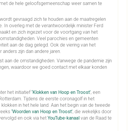
m met de hele geloofsgemeenschap weer samen te
n wordt gevraagd zich te houden aan de maatregelen
e. In overleg met de verantwoordelijk minister Ferd
akt en zich ingezet voor de voortgang van het
e omstandigheden. Veel parochies en gemeenten
iviteit aan de dag gelegd. Ook de viering van het
 anders zijn dan andere jaren.
ast aan de omstandigheden. Vanwege de pandemie zijn
ingen, waardoor we goed contact met elkaar konden
r het initiatief
‘Klokken van Hoop en Troost’
, een
n Rotterdam. Tijdens de eerste coronagolf in het
lokken in het hele land. Aan het begin van de tweede
 reeks
‘Woorden van Hoop en Troost’
, die wekelijks door
vervolgd en ook via het
YouTube-kanaal
van de Raad te