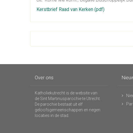
Kerstbrief Raad van Kerken (pdf)
Over ons
Nieuw
Katholiekutrecht is de website van
Nie
de Sint Martinusparochie te Utrecht.
Par
De parochie bestaat uit elf
geloofsgemeenschappen en negen
locaties in de stad.