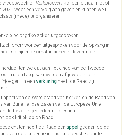
e vredesweek en
Kerkproeverij
konden dit jaar niet of
 in 2021 weer een vervolg aan geven en kunnen we u
plaats (mede) te organiseren.
enkele belangrijke zaken uitgesproken.
d zich onomwonden uitgesproken voor de opvang in
nder schrijnende omstandigheden leven in de
ook herdachten we dat aan het einde van de Tweede
oshima en Nagasaki werden afgeworpen die
 injoegen. In een
verklaring
heeft de Raad zijn
igd.
et appel van de Wereldraad van Kerken en de Raad van
rs van Buitenlandse Zaken van de Europese Unie
an de bezette gebieden in Palestina.
en ook kritiek op de Raad.
odsdiensten heeft de Raad een
appel
gedaan op de
ding van de pandemie in ons land beschikbaar te