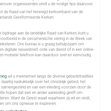
erover organiseerden vindt u de nodige tips daarvoor.
 tot de Raad van het herenigd kerkverband van de
erlands Gereformeerde Kerken.
le bijdrage aan de landelijke Raad van Kerken, kunt u
jvoorbeeld in de oecumenische viering in de Week van
inksteren. Ons bureau is u graag behulpzaam om
n digitale nieuwsbrief, orde van dienst of in een online-
en mobiele telefoon kan daardoor snel en eenvoudig
ning
wil u meenemen langs de diverse gebedstradities
et daarbij nadrukkelijk over het christelijk gebed, het
rg samengesteld en van een inleiding voorzien door de
 We hopen dat een en ander aanleiding geeft om
eren. Want de Geest waait waarheen zij wil en vindt,
gen om ons opnieuw te inspireren.