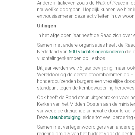
Andere initiatieven zoals de
Walk of Peace
in d
nauwelijks doorgaan. Hopelijk kunnen we hier
enthousiasmeren deze activiteiten in uw woon
Uitingen
In het afgelopen jaar heeft de Raad zich over 
Samen met andere organisaties heeft de Raa
Nederland van
500 vluchtelingenkinderen
die o
vluchtelingenkampen op Lesbos.
Dit jaar vierden we 75 jaar bevrijding, maar 
Wereldoorlog de eerste atoombommen op Hir
honderdduizenden burgers een vreselijke dood
standpunt tegen de kernbewapening herbevest
Ook heeft de Raad steun uitgesproken voor h
Kerken van het Midden-Oosten aan de ministe
vanwege de dreigende annexatie door Israël v
Deze
steunbetuiging
leidde tot veel beroering 
Samen met vertegenwoordigers van andere g
regering om 1% van het budget voor de bestrij