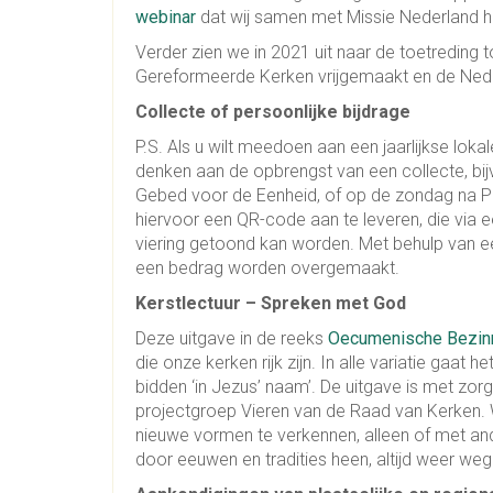
webinar
dat wij samen met Missie Nederland hi
Verder zien we in 2021 uit naar de toetreding
Gereformeerde Kerken vrijgemaakt en de Ned
Collecte of persoonlijke bijdrage
P.S. Als u wilt meedoen aan een jaarlijkse loka
denken aan de opbrengst van een collecte, bi
Gebed voor de Eenheid, of op de zondag na P
hiervoor een QR-code aan te leveren, die via ee
viering getoond kan worden. Met behulp van e
een bedrag worden overgemaakt.
Kerstlectuur – Spreken met God
Deze uitgave in de reeks
Oecumenische Bezin
die onze kerken rijk zijn. In alle variatie gaat h
bidden ‘in Jezus’ naam’. De uitgave is met zo
projectgroep Vieren van de Raad van Kerken.
nieuwe vormen te verkennen, alleen of met and
door eeuwen en tradities heen, altijd weer we