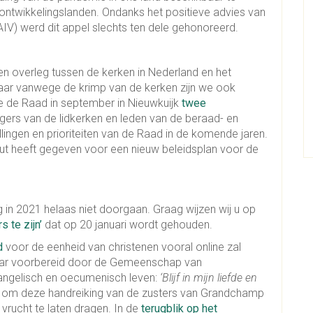
 ontwikkelingslanden. Ondanks het positieve advies van
IV) werd dit appel slechts ten dele gehonoreerd.
en overleg tussen de kerken in Nederland en het
aar vanwege de krimp van de kerken zijn we ook
 de Raad in september in Nieuwkuijk
twee
rs van de lidkerken en leden van de beraad- en
ngen en prioriteiten van de Raad in de komende jaren.
ut heeft gegeven voor een nieuw beleidsplan voor de
n 2021 helaas niet doorgaan. Graag wijzen wij u op
 te zijn’
dat op 20 januari wordt gehouden.
d
voor de eenheid van christenen vooral online zal
jaar voorbereid door de Gemeenschap van
angelisch en oecumenisch leven:
‘Blijf in mijn liefde en
rin om deze handreiking van de zusters van Grandchamp
rucht te laten dragen. In de
terugblik op het