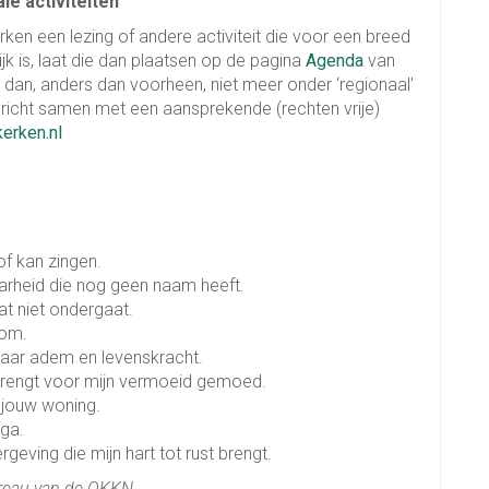
le activiteiten
rken een lezing of andere activiteit die voor een breed
k is, laat die dan plaatsen op de pagina
Agenda
van
 dan, anders dan voorheen, niet meer onder ‘regionaal’
richt samen met een aansprekende (rechten vrije)
erken.nl
f kan zingen.
arheid die nog geen naam heeft.
dat niet ondergaat.
oom.
 naar adem en levenskracht.
g brengt voor mijn vermoeid gemoed.
t jouw woning.
 ga.
geving die mijn hart tot rust brengt.
Bureau van de OKKN