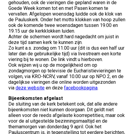
gehouden, ook de vieringen die gepland waren in de
Goede Week komen tot en met Pasen komen te
vervallen. Afgelopen woensdag luidde ook de klok van
de Pauluskerk. Onder het motto klokken van hoop zullen
ook de komende twee woensdagen tussen 19.00 en
19.15 uur de kerkklokken luiden.
Achter de schermen wordt hard nagedacht om juist in
deze tijd samen kerk te kunnen zijn.
Zo kunt a.s. zondag om 11.00 uur (dit is dus een half uur
later dan de gebruikelijke tijd) via livestream een korte
viering bij te wonen. De link vindt u hierboven.
Ook wijzen wij u op de mogelijkheid om op
zondagmorgen op televisie de Eucharistievieringen te
volgen, via KRO-NCRV, vanaf 10.00 uur op NPO 2, en de
dagelijkse vieringen die online worden uitgezonden
via
deze website
en deze
facebookpagina
.
Bijeenkomsten afgelast
De sluiting van de kerk betekent ook, dat alle andere
bijeenkomsten niet kunnen doorgaan. Dit geldt niet
alleen voor de reeds afgelaste koorrepetities, maar ook
voor de al uitgestelde bezinningsmaaltijd en de
themamorgen van donderdag 9 april. Ook het
Pauluscentrum is, in tegenstelling tot eerdere berichten,