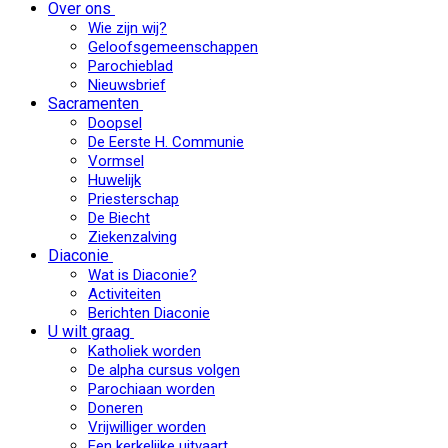
Over ons
Wie zijn wij?
Geloofsgemeenschappen
Parochieblad
Nieuwsbrief
Sacramenten
Doopsel
De Eerste H. Communie
Vormsel
Huwelijk
Priesterschap
De Biecht
Ziekenzalving
Diaconie
Wat is Diaconie?
Activiteiten
Berichten Diaconie
U wilt graag
Katholiek worden
De alpha cursus volgen
Parochiaan worden
Doneren
Vrijwilliger worden
Een kerkelijke uitvaart