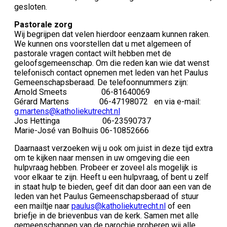
gesloten.
Pastorale zorg
Wij begrijpen dat velen hierdoor eenzaam kunnen raken.
We kunnen ons voorstellen dat u met algemeen of
pastorale vragen contact wilt hebben met de
geloofsgemeenschap. Om die reden kan wie dat wenst
telefonisch contact opnemen met leden van het Paulus
Gemeenschapsberaad. De telefoonnummers zijn:
Arnold Smeets 06-81640069
Gérard Martens 06-47198072 en via e-mail:
g.martens@katholiekutrecht.nl
Jos Hettinga 06-23590737
Marie-José van Bolhuis 06-10852666
Daarnaast verzoeken wij u ook om juist in deze tijd extra
om te kijken naar mensen in uw omgeving die een
hulpvraag hebben. Probeer er zoveel als mogelijk is
voor elkaar te zijn. Heeft u een hulpvraag, of bent u zelf
in staat hulp te bieden, geef dit dan door aan een van de
leden van het Paulus Gemeenschapsberaad of stuur
een mailtje naar
paulus@katholiekutrecht.nl
of een
briefje in de brievenbus van de kerk. Samen met alle
gemeenschappen van de parochie proberen wij alle