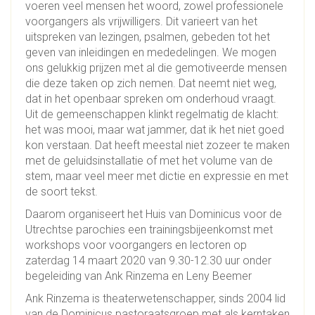
voeren veel mensen het woord, zowel professionele
voorgangers als vrijwilligers. Dit varieert van het
uitspreken van lezingen, psalmen, gebeden tot het
geven van inleidingen en mededelingen. We mogen
ons gelukkig prijzen met al die gemotiveerde mensen
die deze taken op zich nemen. Dat neemt niet weg,
dat in het openbaar spreken om onderhoud vraagt.
Uit de gemeenschappen klinkt regelmatig de klacht:
het was mooi, maar wat jammer, dat ik het niet goed
kon verstaan. Dat heeft meestal niet zozeer te maken
met de geluidsinstallatie of met het volume van de
stem, maar veel meer met dictie en expressie en met
de soort tekst.
Daarom organiseert het Huis van Dominicus voor de
Utrechtse parochies een trainingsbijeenkomst met
workshops voor voorgangers en lectoren op
zaterdag 14 maart 2020 van 9.30-12.30 uur onder
begeleiding van Ank Rinzema en Leny Beemer
Ank Rinzema is theaterwetenschapper, sinds 2004 lid
van de Dominicus pastoraatsgroep met als kerntaken