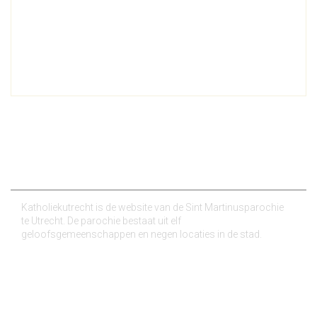
Over ons
Katholiekutrecht is de website van de Sint Martinusparochie
te Utrecht. De parochie bestaat uit elf
geloofsgemeenschappen en negen locaties in de stad.
Nieuws van de parochies