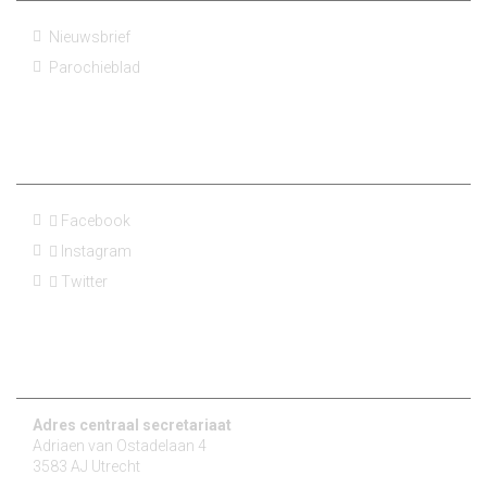
Nieuwsbrief
Parochieblad
Social Media
Facebook
Instagram
Twitter
Contact
Adres centraal secretariaat
Adriaen van Ostadelaan 4
3583 AJ Utrecht