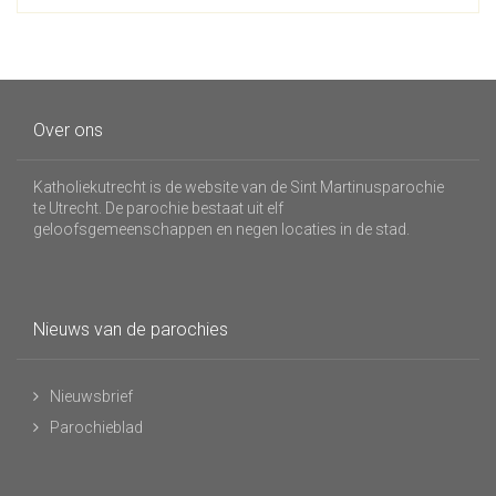
Over ons
Katholiekutrecht is de website van de Sint Martinusparochie
te Utrecht. De parochie bestaat uit elf
geloofsgemeenschappen en negen locaties in de stad.
Nieuws van de parochies
Nieuwsbrief
Parochieblad