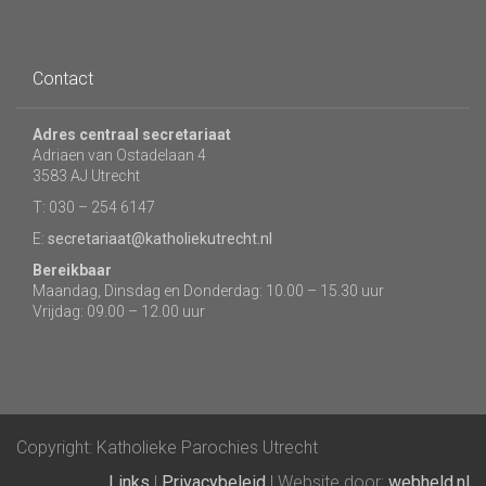
Contact
Adres centraal secretariaat
Adriaen van Ostadelaan 4
3583 AJ Utrecht
T: 030 – 254 6147
E:
secretariaat@katholiekutrecht.nl
Bereikbaar
Maandag, Dinsdag en Donderdag: 10.00 – 15.30 uur
Vrijdag: 09.00 – 12.00 uur
Copyright: Katholieke Parochies Utrecht
Links
|
Privacybeleid
| Website door:
webheld.nl