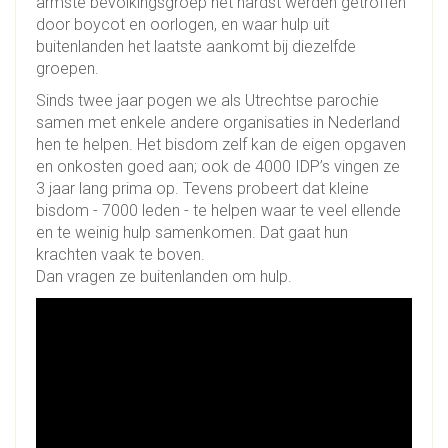
armste bevolkingsgroep het hardst werden getroffen
door boycot en oorlogen, en waar hulp uit
buitenlanden het laatste aankomt bij diezelfde
groepen.
Sinds twee jaar pogen we als Utrechtse parochie
samen met enkele andere organisaties in Nederland
hen te helpen. Het bisdom zelf kan de eigen opgaven
en onkosten goed aan; ook de 4000 IDP’s vingen ze
3 jaar lang prima op. Tevens probeert dat kleine
bisdom - 7000 leden - te helpen waar te veel ellende
en te weinig hulp samenkomen. Dat gaat hun
krachten vaak te boven.
Dan vragen ze buitenlanden om hulp.