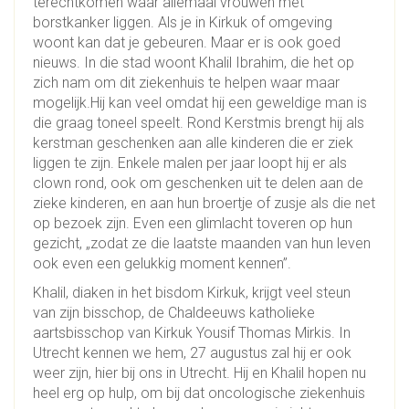
terechtkomen waar allemaal vrouwen met
borstkanker liggen. Als je in Kirkuk of omgeving
woont kan dat je gebeuren. Maar er is ook goed
nieuws. In die stad woont Khalil Ibrahim, die het op
zich nam om dit ziekenhuis te helpen waar maar
mogelijk.Hij kan veel omdat hij een geweldige man is
die graag toneel speelt. Rond Kerstmis brengt hij als
kerstman geschenken aan alle kinderen die er ziek
liggen te zijn. Enkele malen per jaar loopt hij er als
clown rond, ook om geschenken uit te delen aan de
zieke kinderen, en aan hun broertje of zusje als die net
op bezoek zijn. Even een glimlacht toveren op hun
gezicht, „zodat ze die laatste maanden van hun leven
ook even een gelukkig moment kennen”.
Khalil, diaken in het bisdom Kirkuk, krijgt veel steun
van zijn bisschop, de Chaldeeuws katholieke
aartsbisschop van Kirkuk Yousif Thomas Mirkis. In
Utrecht kennen we hem, 27 augustus zal hij er ook
weer zijn, hier bij ons in Utrecht. Hij en Khalil hopen nu
heel erg op hulp, om bij dat oncologische ziekenhuis