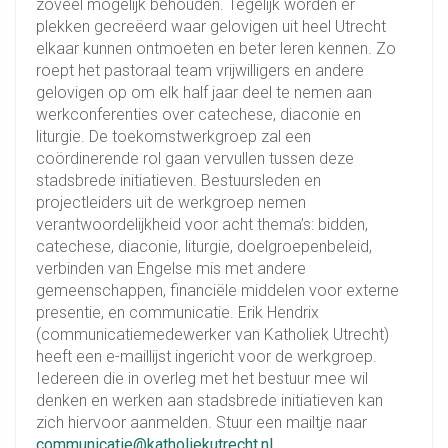
zoveel mogelijk behouden. Tegelijk worden er
plekken gecreëerd waar gelovigen uit heel Utrecht
elkaar kunnen ontmoeten en beter leren kennen. Zo
roept het pastoraal team vrijwilligers en andere
gelovigen op om elk half jaar deel te nemen aan
werkconferenties over catechese, diaconie en
liturgie. De toekomstwerkgroep zal een
coördinerende rol gaan vervullen tussen deze
stadsbrede initiatieven. Bestuursleden en
projectleiders uit de werkgroep nemen
verantwoordelijkheid voor acht thema’s: bidden,
catechese, diaconie, liturgie, doelgroepenbeleid,
verbinden van Engelse mis met andere
gemeenschappen, financiële middelen voor externe
presentie, en communicatie. Erik Hendrix
(communicatiemedewerker van Katholiek Utrecht)
heeft een e-maillijst ingericht voor de werkgroep.
Iedereen die in overleg met het bestuur mee wil
denken en werken aan stadsbrede initiatieven kan
zich hiervoor aanmelden. Stuur een mailtje naar
communicatie@katholiekutrecht.nl
.