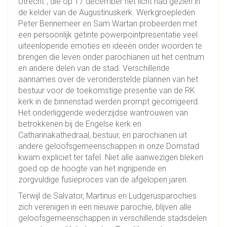
Utrecht”, die op 17 december het licht had gezien in
de kelder van de Augustinuskerk. Werkgroepleden
Peter Bennemeer en Sam Wartan probeerden met
een persoonlijk getinte powerpointpresentatie veel
uiteenlopende emoties en ideeën onder woorden te
brengen die leven onder parochianen uit het centrum
en andere delen van de stad. Verschillende
aannames over de veronderstelde plannen van het
bestuur voor de toekomstige presentie van de RK
kerk in de binnenstad werden prompt gecorrigeerd.
Het onderliggende wederzijdse wantrouwen van
betrokkenen bij de Engelse kerk en
Catharinakathedraal, bestuur, en parochianen uit
andere geloofsgemeenschappen in onze Domstad
kwam expliciet ter tafel. Niet alle aanwezigen bleken
goed op de hoogte van het ingrijpende en
zorgvuldige fusieproces van de afgelopen jaren.
Terwijl de Salvator, Martinus en Ludgerusparochies
zich verenigen in een nieuwe parochie, blijven alle
geloofsgemeenschappen in verschillende stadsdelen