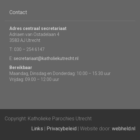
Contact
Adres centraal secretariaat
Adriaen van Ostadelaan 4
3583 AJ Utrecht
T: 030 – 254 6147
E:
secretariaat@katholiekutrecht.nl
Bereikbaar
Maandag, Dinsdag en Donderdag: 10.00 – 15.30 uur
Vrijdag: 09.00 – 12.00 uur
Copyright: Katholieke Parochies Utrecht
Links
|
Privacybeleid
| Website door:
webheld.nl