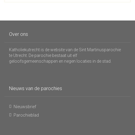
Over ons
Katholiekutrecht is de website van de Sint Martinusparochie
te Utrecht. De parochie bestaat uit elf
geloofsgemeenschappen en negen locaties in de stad.
Nieuws van de parochies
Nieuwsbrief
Parochieblad