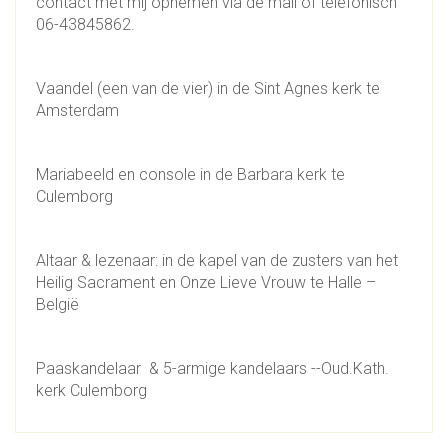
contact met mij opnemen via de mail of telefonisch
06-43845862.
Vaandel (een van de vier) in de Sint Agnes kerk te
Amsterdam
Mariabeeld en console in de Barbara kerk te
Culemborg
Altaar & lezenaar: in de kapel van de zusters van het
Heilig Sacrament en Onze Lieve Vrouw te Halle –
België
Paaskandelaar & 5-armige kandelaars --Oud.Kath.
kerk Culemborg