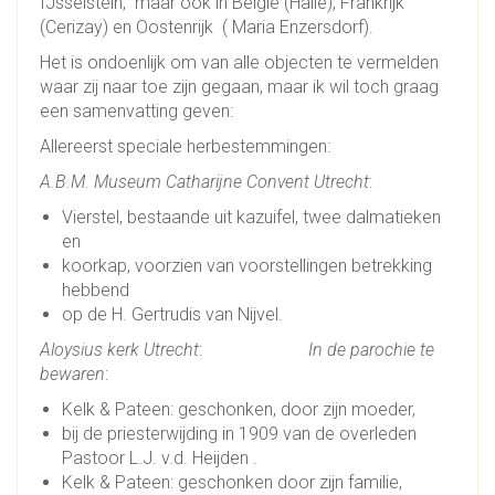
IJsselstein, maar ook in België (Halle), Frankrijk
(Cerizay) en Oostenrijk ( Maria Enzersdorf).
Het is ondoenlijk om van alle objecten te vermelden
waar zij naar toe zijn gegaan, maar ik wil toch graag
een samenvatting geven:
Allereerst speciale herbestemmingen:
A.B.M. Museum Catharijne Convent Utrecht
:
Vierstel, bestaande uit kazuifel, twee dalmatieken
en
koorkap, voorzien van voorstellingen betrekking
hebbend
op de H. Gertrudis van Nijvel.
Aloysius kerk Utrecht
:
In de parochie te
bewaren
:
Kelk & Pateen: geschonken, door zijn moeder,
bij de priesterwijding in 1909 van de overleden
Pastoor L.J. v.d. Heijden .
Kelk & Pateen: geschonken door zijn familie,