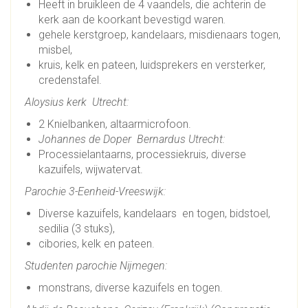
Heeft in bruikleen de 4 vaandels, die achterin de
kerk aan de koorkant bevestigd waren
.
gehele kerstgroep, kandelaars, misdienaars togen,
misbel,
kruis, kelk en pateen, luidsprekers en versterker,
credenstafel.
Aloysius kerk Utrecht:
2 Knielbanken, altaarmicrofoon.
Johannes de Doper Bernardus
Utrecht:
Processielantaarns, processiekruis, diverse
kazuifels, wijwatervat.
Parochie 3-Eenheid-Vreeswijk:
Diverse kazuifels, kandelaars en togen, bidstoel,
sedilia (3 stuks),
cibories, kelk en pateen.
Studenten parochie Nijmegen:
monstrans, diverse kazuifels en togen.