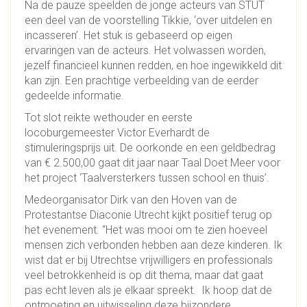
Na de pauze speelden de jonge acteurs van STUT
een deel van de voorstelling Tikkie, ‘over uitdelen en
incasseren’. Het stuk is gebaseerd op eigen
ervaringen van de acteurs. Het volwassen worden,
jezelf financieel kunnen redden, en hoe ingewikkeld dit
kan zijn. Een prachtige verbeelding van de eerder
gedeelde informatie.
Tot slot reikte wethouder en eerste
locoburgemeester Victor Everhardt de
stimuleringsprijs uit. De oorkonde en een geldbedrag
van € 2.500,00 gaat dit jaar naar Taal Doet Meer voor
het project ‘Taalversterkers tussen school en thuis’.
Medeorganisator Dirk van den Hoven van de
Protestantse Diaconie Utrecht kijkt positief terug op
het evenement. “Het was mooi om te zien hoeveel
mensen zich verbonden hebben aan deze kinderen. Ik
wist dat er bij Utrechtse vrijwilligers en professionals
veel betrokkenheid is op dit thema, maar dat gaat
pas echt leven als je elkaar spreekt. Ik hoop dat de
ontmoeting en uitwisseling deze bijzondere