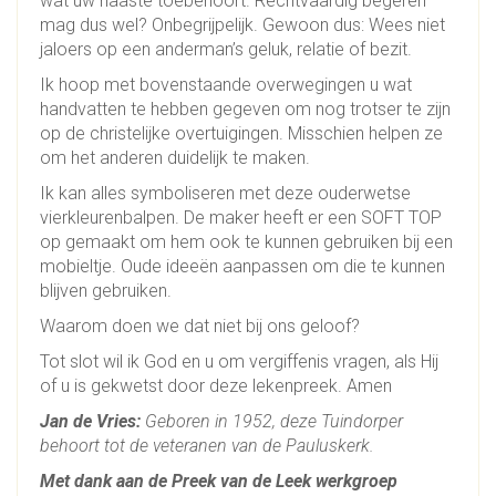
wat uw naaste toebehoort. Rechtvaardig begeren
mag dus wel? Onbegrijpelijk. Gewoon dus: Wees niet
jaloers op een anderman’s geluk, relatie of bezit.
Ik hoop met bovenstaande overwegingen u wat
handvatten te hebben gegeven om nog trotser te zijn
op de christelijke overtuigingen. Misschien helpen ze
om het anderen duidelijk te maken.
Ik kan alles symboliseren met deze ouderwetse
vierkleurenbalpen. De maker heeft er een SOFT TOP
op gemaakt om hem ook te kunnen gebruiken bij een
mobieltje. Oude ideeën aanpassen om die te kunnen
blijven gebruiken.
Waarom doen we dat niet bij ons geloof?
Tot slot wil ik God en u om vergiffenis vragen, als Hij
of u is gekwetst door deze lekenpreek. Amen
Jan de Vries:
Geboren in 1952, deze Tuindorper
behoort tot de veteranen van de Pauluskerk.
Met dank aan de Preek van de Leek werkgroep