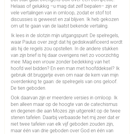
Helaas of gelukkig –u mag dat zelf bepalen– zijn er
vele vertalingen van in omloop, zodat er stof tot
discussies is geweest en zal blijven. Ik heb gekozen
om uit te gaan van de laatst bekende vertaling.
Ik lees in de slotzin mijn uitgangspunt: De spelregels,
waar Paulus over zegt dat hij gediskwalificeerd wordt
als hij de regels zou opstellen. In de andere stukken
van zijn brief is hij daar overigens niet zo voorzichtig
mee: Mag een vrouw zonder bedekking van het
hoofd wel bidden? En een man met hoofddeksel? Ik
gebruik dit bruggetje even om naar de kern van mijn
overdenking te gaan: de spelregels van ons geloof.
De tien geboden.
Ook daarvan zijn er meerdere versies in omloop. Ik
ben alleen maar op de hoogte van de catechismus
en degenen die aan Mozes zijn uitgereikt op de twee
stenen tafelen. Daarbij verbaasde het mij zeer dat er
niet twee tafelen van elk vijf geboden zouden zijn,
maar één van drie geboden over God en één van