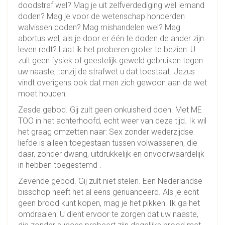
doodstraf wel? Mag je uit zelfverdediging wel iemand
doden? Mag je voor de wetenschap honderden
walvissen doden? Mag mishandelen wel? Mag
abortus wel, als je door er één te doden de ander zijn
leven redt? Laat ik het proberen groter te bezien: U
zult geen fysiek of geestelijk geweld gebruiken tegen
uw naaste, tenzij de strafwet u dat toestaat. Jezus
vindt overigens ook dat men zich gewoon aan de wet
moet houden.
Zesde gebod. Gij zult geen onkuisheid doen. Met ME
TOO in het achterhoofd, echt weer van deze tijd. Ik wil
het graag omzetten naar: Sex zonder wederzijdse
liefde is alleen toegestaan tussen volwassenen, die
daar, zonder dwang, uitdrukkelijk en onvoorwaardelijk
in hebben toegestemd .
Zevende gebod. Gij zult niet stelen. Een Nederlandse
bisschop heeft het al eens genuanceerd. Als je echt
geen brood kunt kopen, mag je het pikken. Ik ga het
omdraaien: U dient ervoor te zorgen dat uw naaste,