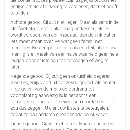
die zonder succes probeert zijn dagelijks brood met
eerlijke arbeid of uitkering te verdienen, dat niet hoeft
te stelen.
Achtste gebod. Gij zult niet liegen. Maar als zelfs in de
strafwet staat, dat je alles mag ontkennen, als je
wordt verdacht van een misdaad, dan denk ik dat er
iets moet staan over: verwar geen feiten met
meningen: Bestempel niet iets als een feit, als het uw
mening is en maak van een halve waarheid geen hele
leugen, door er iets aan toe te voegen of weg te
laten.
Negende gebod: Gij zult geen onkuisheid begeren.
Vloeit eigenlijk voort uit het zesde gebod. Als echter
in de genen van de mens de oerdrang tot
voortplanting aanwezig is, is het soms een
onmogelijke opgave. De excessen moeten eruit. Ik
zou dus zeggen. U dient uw lusten te beteugelen,
zodat ze aan anderen geen schade berokkenen.
Tiende gebod : Gij zult niet onrechtvaardig begeren