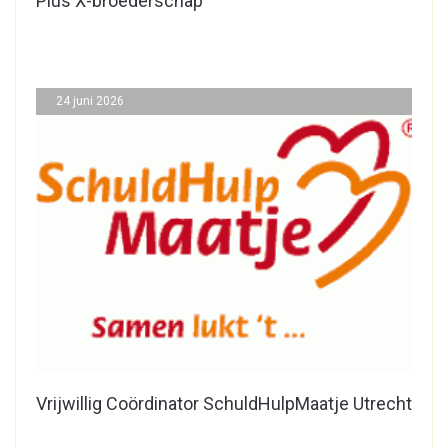
Pius X-broederschap
24 juni 2026
Vrijwillig Coördinator SchuldHulpMaatje Utrecht