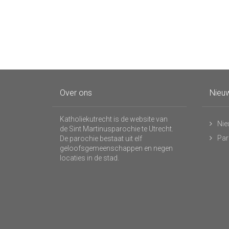
Over ons
Nieuw
Katholiekutrecht is de website van
Nie
de Sint Martinusparochie te Utrecht.
Par
De parochie bestaat uit elf
geloofsgemeenschappen en negen
locaties in de stad.