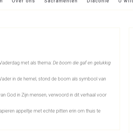
en
Over ons
Sacramenten
Diaconie
U wil
 Vaderdag met als thema:
De boom die gaf en gelukkig
 Vader in de hemel, stond de boom als symbool van
van God in Zijn mensen, verwoord in dit verhaal voor
.
ieren appeltje met echte pitten erin om thuis te