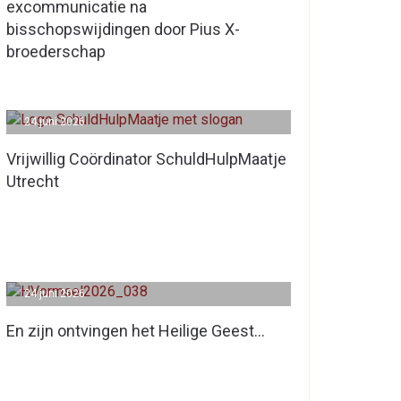
excommunicatie na
bisschopswijdingen door Pius X-
broederschap
24 juni 2026
Vrijwillig Coördinator SchuldHulpMaatje
Utrecht
24 juni 2026
En zijn ontvingen het Heilige Geest…