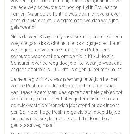
zoveel tijd, dat de chauffeur, Abuna Qais, keihard over
de lege weg scheurde om nog op tijd in Erbil aan te
komen. Maar de verlichting was ook niet overal even
best, dus via een stuk wegdrempel werden we bijna
gelanceerd.
Nu is de weg Sulaymaniyah-Kirkuk nog duidelijker een
weg die gaat door, oké net niet oorlogsgebied. Laten
we zeggen gewapende stilstand. En Pater Jens
scheurde waar dat kon, om op tijd in Kirkuk te zijn.
Scheuren over de weg doe je enkel waar je weet dat
er geen controle is. 100 km. is eigenlijk het maximum.
De hele regio Kirkuk was jarenlang feitelijk in handen
van de Peshmerga. In het klooster hangt een kaart
van Iraaks Koerdistan, daarop telt dat hele gebied tot
Koerdistan, plus nog wat stevige terreinstroken aan
de zuid-westzijde. Verleden jaar stond er ook ineens
een 25 meter hoge Peshmerga als standbeeld bij de
ingang van Kirkuk, komende van Erbil. Koerdisch
geurspoor zeg maar.