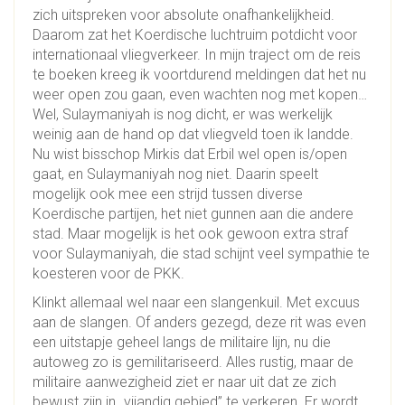
zich uitspreken voor absolute onafhankelijkheid.
Daarom zat het Koerdische luchtruim potdicht voor
internationaal vliegverkeer. In mijn traject om de reis
te boeken kreeg ik voortdurend meldingen dat het nu
weer open zou gaan, even wachten nog met kopen…
Wel, Sulaymaniyah is nog dicht, er was werkelijk
weinig aan de hand op dat vliegveld toen ik landde.
Nu wist bisschop Mirkis dat Erbil wel open is/open
gaat, en Sulaymaniyah nog niet. Daarin speelt
mogelijk ook mee een strijd tussen diverse
Koerdische partijen, het niet gunnen aan die andere
stad. Maar mogelijk is het ook gewoon extra straf
voor Sulaymaniyah, die stad schijnt veel sympathie te
koesteren voor de PKK.
Klinkt allemaal wel naar een slangenkuil. Met excuus
aan de slangen. Of anders gezegd, deze rit was even
een uitstapje geheel langs de militaire lijn, nu die
autoweg zo is gemilitariseerd. Alles rustig, maar de
militaire aanwezigheid ziet er naar uit dat ze zich
bewust zijn in „vijandig gebied” te verkeren. Er wordt