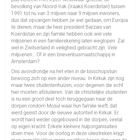
bevolking van Noord-Irak (Iraaks Koerdistan) tussen
1991 tot nu van 3 miljoen naar 9 miljoen inwoners,
dus dat opvangen hebben ze wel gedaan, om Europa
te dienen; maar de heer president Barzani van
Koerdistan en zijn familie hebben ook wel vele
miljoenen in een familierekening laten weglopen. Zal
wel in Zwitserland in veiligheid gebracht zijn. Vele
miljoenen… Of in een brievenbusmaatschappij in
Amsterdam?
Ons avondrondje na het eten in de bisschopstuin
bewoog zich op een ander niveau. In Kirkuk zijn nog
maar twee studentenhuizen, voor degenen die echt
hier moeten afstuderen. Van de christelijke studenten
is nu een groot deel toch teruggegaan naar de
dorpen rondom Mosul waar hun familie leeft; dat
werd geëist door de nieuwe autoriteit in Kirkuk. Er
wordt hard weder opgebouwd in die dorpen, veelal
op eigen kracht. Enkele kleinere hulporganisaties
doen mee. Voor de oorlog in deze oliestreken krijgt