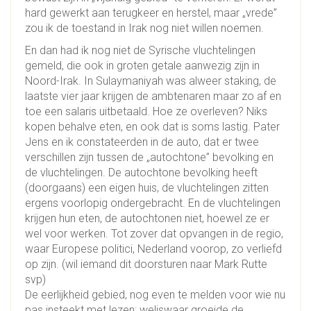
hard gewerkt aan terugkeer en herstel, maar „vrede”
zou ik de toestand in Irak nog niet willen noemen.
En dan had ik nog niet de Syrische vluchtelingen
gemeld, die ook in groten getale aanwezig zijn in
Noord-Irak. In Sulaymaniyah was alweer staking, de
laatste vier jaar krijgen de ambtenaren maar zo af en
toe een salaris uitbetaald. Hoe ze overleven? Niks
kopen behalve eten, en ook dat is soms lastig. Pater
Jens en ik constateerden in de auto, dat er twee
verschillen zijn tussen de „autochtone” bevolking en
de vluchtelingen. De autochtone bevolking heeft
(doorgaans) een eigen huis, de vluchtelingen zitten
ergens voorlopig ondergebracht. En de vluchtelingen
krijgen hun eten, de autochtonen niet, hoewel ze er
wel voor werken. Tot zover dat opvangen in de regio,
waar Europese politici, Nederland voorop, zo verliefd
op zijn. (wil iemand dit doorsturen naar Mark Rutte
svp)
De eerlijkheid gebied, nog even te melden voor wie nu
pas insteekt met lezen: weliswaar groeide de