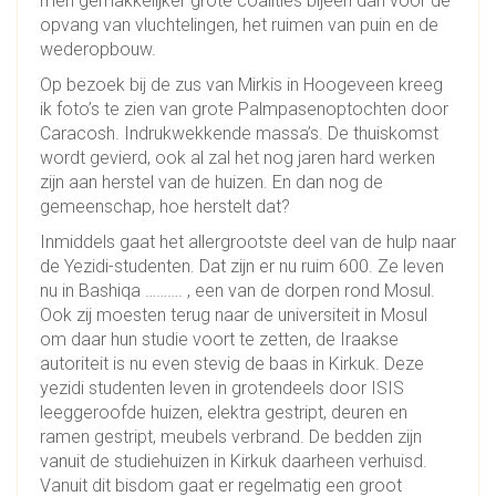
men gemakkelijker grote coalities bijeen dan voor de
opvang van vluchtelingen, het ruimen van puin en de
wederopbouw.
Op bezoek bij de zus van Mirkis in Hoogeveen kreeg
ik foto’s te zien van grote Palmpasenoptochten door
Caracosh. Indrukwekkende massa’s. De thuiskomst
wordt gevierd, ook al zal het nog jaren hard werken
zijn aan herstel van de huizen. En dan nog de
gemeenschap, hoe herstelt dat?
Inmiddels gaat het allergrootste deel van de hulp naar
de Yezidi-studenten. Dat zijn er nu ruim 600. Ze leven
nu in Bashiqa ………. , een van de dorpen rond Mosul.
Ook zij moesten terug naar de universiteit in Mosul
om daar hun studie voort te zetten, de Iraakse
autoriteit is nu even stevig de baas in Kirkuk. Deze
yezidi studenten leven in grotendeels door ISIS
leeggeroofde huizen, elektra gestript, deuren en
ramen gestript, meubels verbrand. De bedden zijn
vanuit de studiehuizen in Kirkuk daarheen verhuisd.
Vanuit dit bisdom gaat er regelmatig een groot