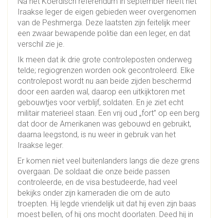
Na het Koerdisch referendum in september heeft het
Iraakse leger de eigen gebieden weer overgenomen
van de Peshmerga. Deze laatsten zijn feitelijk meer
een zwaar bewapende politie dan een leger, en dat
verschil zie je.
Ik meen dat ik drie grote controleposten onderweg
telde; regiogrenzen worden ook gecontroleerd. Elke
controlepost wordt nu aan beide zijden beschermd
door een aarden wal, daarop een uitkijktoren met
gebouwtjes voor verblijf, soldaten. En je ziet echt
militair materieel staan. Een vrij oud „fort” op een berg
dat door de Amerikanen was gebouwd en gebruikt,
daarna leegstond, is nu weer in gebruik van het
Iraakse leger.
Er komen niet veel buitenlanders langs die deze grens
overgaan. De soldaat die onze beide passen
controleerde, en de visa bestudeerde, had veel
bekijks onder zijn kameraden die om de auto
troepten. Hij legde vriendelijk uit dat hij even zijn baas
moest bellen, of hij ons mocht doorlaten. Deed hij in