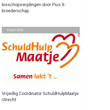
bisschopswijdingen door Pius X-
broederschap
24 juni 2026
Vrijwillig Coördinator SchuldHulpMaatje
Utrecht