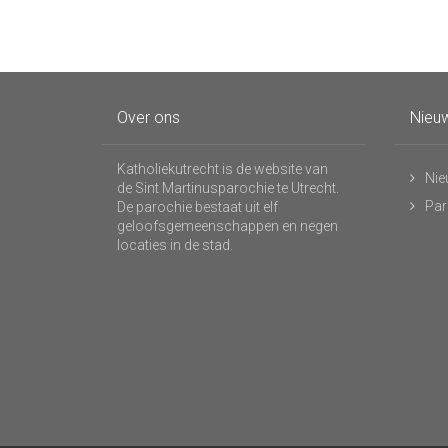
Over ons
Nieuw
Katholiekutrecht is de website van
Nie
de Sint Martinusparochie te Utrecht.
Par
De parochie bestaat uit elf
geloofsgemeenschappen en negen
locaties in de stad.