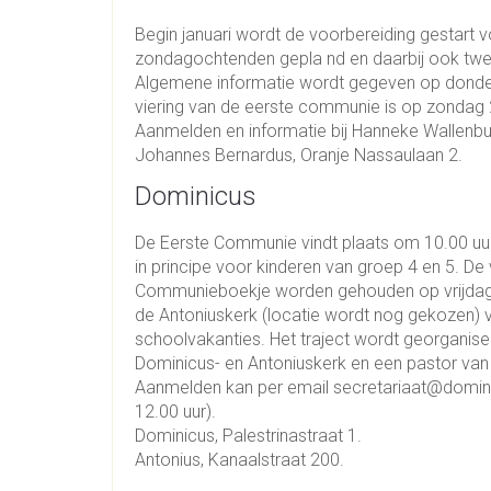
Begin januari wordt de voorbereiding gestart v
zondagochtenden gepla nd en daarbij ook tw
Algemene informatie wordt gegeven op donder
viering van de eerste communie is op zondag 
Aanmelden en informatie bij Hanneke Wallenb
Johannes Bernardus, Oranje Nassaulaan 2.
Dominicus
De Eerste Communie vindt plaats om 10.00 uur 
in principe voor kinderen van groep 4 en 5. D
Communieboekje worden gehouden op vrijdagm
de Antoniuskerk (locatie wordt nog gekozen) va
schoolvakanties. Het traject wordt georganis
Dominicus- en Antoniuskerk en een pastor van
Aanmelden kan per email secretariaat@dominic
12.00 uur).
Dominicus, Palestrinastraat 1.
Antonius, Kanaalstraat 200.