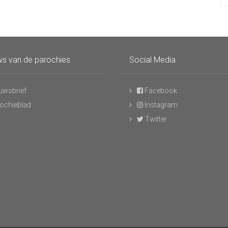
s van de parochies
Social Media
uwsbrief
Facebook
ochieblad
Instagram
Twitter