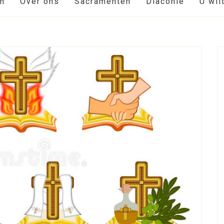
en
Over ons
Sacramenten
Diaconie
U wil