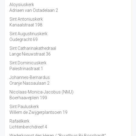
Aloysiuskerk
Adriaen van Ostadelaan 2
Sint Antoniuskerk
Kanaalstraat 198
Sint Augustinuskerk
Oudegracht 69
Sint Catharinakathedraal
Lange Nieuwstraat 36
Sint Dominicuskerk
Palestrinastraat 1
Johannes-Bernardus
Oranje Nassaulaan 2
Nicolaas-Monica-Jacobus (NMJ)
Boerhaaveplein 199
Sint Pauluskerk
Willem de Zwijgerplantsoen 19
Rafaëlkerk
Lichtenberchdreef 4
Wederkomst des Heren / “Buurthuis Bij Bosshardt”