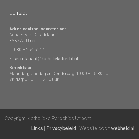
Contact
Adres centraal secretariaat
Adriaen van Ostadelaan 4
3583 AJ Utrecht
T: 030 – 254 6147
E:
secretariaat@katholiekutrecht.nl
Bereikbaar
Maandag, Dinsdag en Donderdag: 10.00 – 15.30 uur
Vrijdag: 09.00 – 12.00 uur
Copyright: Katholieke Parochies Utrecht
Links
|
Privacybeleid
| Website door:
webheld.nl