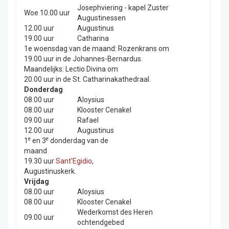
Josephviering - kapel Zuster
Woe 10.00 uur
Augustinessen
12.00 uur
Augustinus
19.00 uur
Catharina
1e woensdag van de maand: Rozenkrans om
19.00 uur in de Johannes-Bernardus.
Maandelijks: Lectio Divina om
20.00 uur in de St. Catharinakathedraal.
Donderdag
08.00 uur
Aloysius
08.00 uur
Klooster Cenakel
09.00 uur
Rafael
12.00 uur
Augustinus
e
e
1
en 3
donderdag van de
maand
19.30 uur
Sant'Egidio
,
Augustinuskerk.
Vrijdag
08.00 uur
Aloysius
08.00 uur
Klooster Cenakel
Wederkomst des Heren
09.00 uur
ochtendgebed