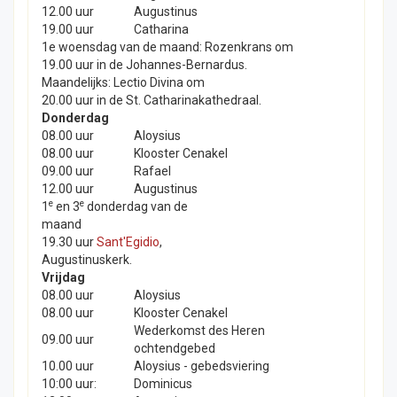
12.00 uur
Augustinus
19.00 uur
Catharina
1e woensdag van de maand: Rozenkrans om
19.00 uur in de Johannes-Bernardus.
Maandelijks: Lectio Divina om
20.00 uur in de St. Catharinakathedraal.
Donderdag
08.00 uur
Aloysius
08.00 uur
Klooster Cenakel
09.00 uur
Rafael
12.00 uur
Augustinus
e
e
1
en 3
donderdag van de
maand
19.30 uur
Sant'Egidio
,
Augustinuskerk.
Vrijdag
08.00 uur
Aloysius
08.00 uur
Klooster Cenakel
Wederkomst des Heren
09.00 uur
ochtendgebed
10.00 uur
Aloysius - gebedsviering
10:00 uur:
Dominicus