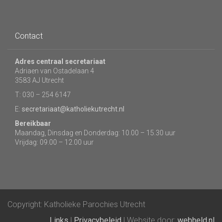
Contact
Adres centraal secretariaat
Adriaen van Ostadelaan 4
3583 AJ Utrecht
T: 030 – 254 6147
E:
secretariaat@katholiekutrecht.nl
Bereikbaar
Maandag, Dinsdag en Donderdag: 10.00 – 15.30 uur
Vrijdag: 09.00 – 12.00 uur
Copyright: Katholieke Parochies Utrecht
Links
|
Privacybeleid
| Website door:
webheld.nl