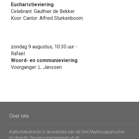
Eucharistieviering
Celebrant: Gauthier de Bekker
Koor: Cantor: Alfred Sturkenboom
zondag 9 augustus, 10:30 uur -
Rafaël
Woord- en communieviering
Voorganger: L. Janssen
Over ons
Katholiekutrecht is de website van de Sint Martinusparochie
te Utrecht. De parochie bestaat uit elf