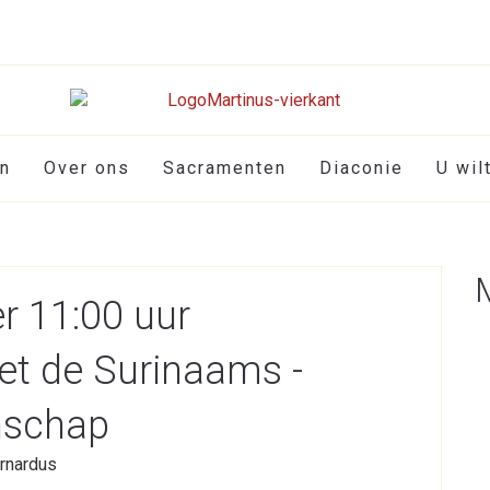
en
Over ons
Sacramenten
Diaconie
U wil
 11:00 uur
met de Surinaams -
nschap
rnardus