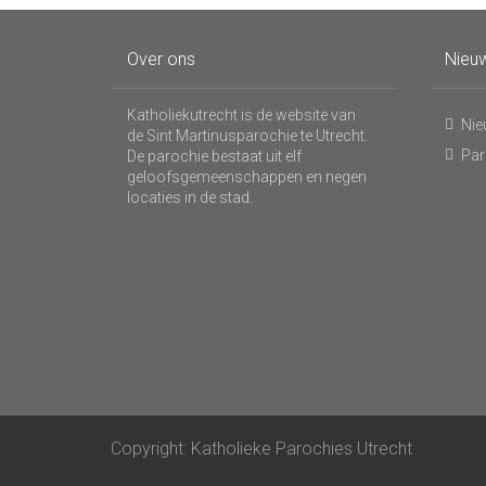
Over ons
Nieuw
Katholiekutrecht is de website van
Nie
de Sint Martinusparochie te Utrecht.
Par
De parochie bestaat uit elf
geloofsgemeenschappen en negen
locaties in de stad.
Copyright: Katholieke Parochies Utrecht