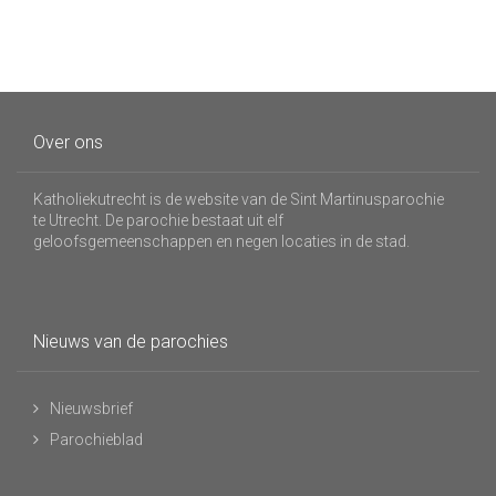
Over ons
Katholiekutrecht is de website van de Sint Martinusparochie
te Utrecht. De parochie bestaat uit elf
geloofsgemeenschappen en negen locaties in de stad.
Nieuws van de parochies
Nieuwsbrief
Parochieblad