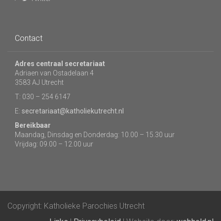
Contact
Adres centraal secretariaat
Adriaen van Ostadelaan 4
3583 AJ Utrecht
T: 030 – 254 6147
E:
secretariaat@katholiekutrecht.nl
Bereikbaar
Maandag, Dinsdag en Donderdag: 10.00 – 15.30 uur
Vrijdag: 09.00 – 12.00 uur
Copyright: Katholieke Parochies Utrecht