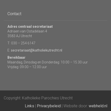
Contact
Adres centraal secretariaat
Adriaen van Ostadelaan 4
3583 AJ Utrecht
T: 030 – 254 6147
E:
secretariaat@katholiekutrecht.nl
Bereikbaar
Maandag, Dinsdag en Donderdag: 10.00 – 15.30 uur
Vrijdag: 09.00 – 12.00 uur
Copyright: Katholieke Parochies Utrecht
Links
|
Privacybeleid
| Website door:
webheld.nl