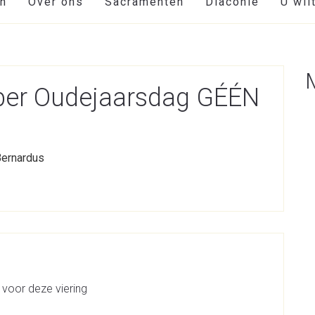
en
Over ons
Sacramenten
Diaconie
U wil
ber Oudejaarsdag GÉÉN
Bernardus
 voor deze viering