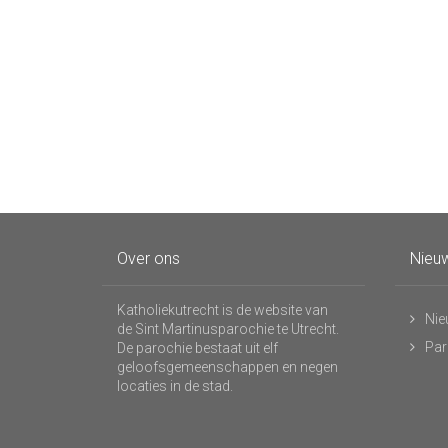
Over ons
Nieuw
Katholiekutrecht is de website van
Nie
de Sint Martinusparochie te Utrecht.
Par
De parochie bestaat uit elf
geloofsgemeenschappen en negen
locaties in de stad.