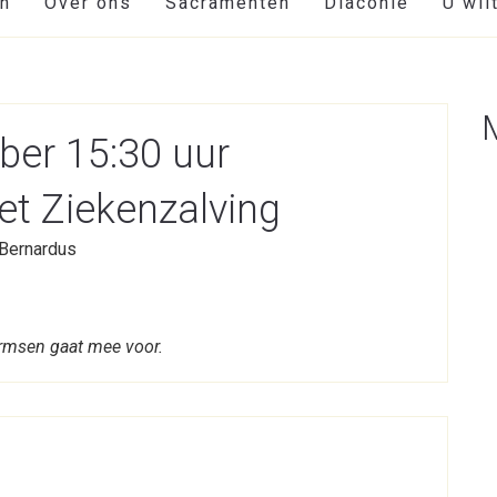
en
Over ons
Sacramenten
Diaconie
U wil
ber 15:30 uur
et Ziekenzalving
-Bernardus
armsen gaat mee voor.