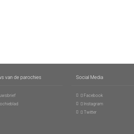
s van de parochies
Social Media
uwsbrief
Facebook
ochieblad
Instagram
Twitter