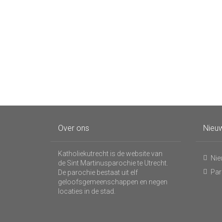
Over ons
Nieuw
Katholiekutrecht is de website van
Nie
de Sint Martinusparochie te Utrecht.
Par
De parochie bestaat uit elf
geloofsgemeenschappen en negen
locaties in de stad.