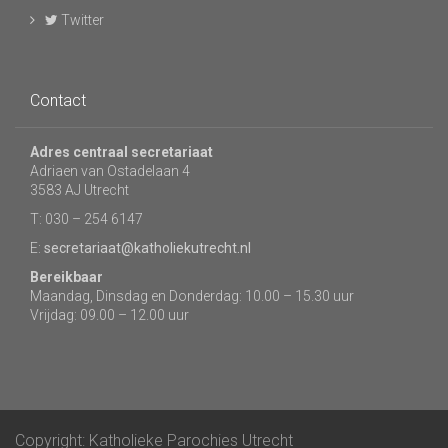
Twitter
Contact
Adres centraal secretariaat
Adriaen van Ostadelaan 4
3583 AJ Utrecht
T: 030 – 254 6147
E:
secretariaat@katholiekutrecht.nl
Bereikbaar
Maandag, Dinsdag en Donderdag: 10.00 – 15.30 uur
Vrijdag: 09.00 – 12.00 uur
Copyright: Katholieke Parochies Utrecht