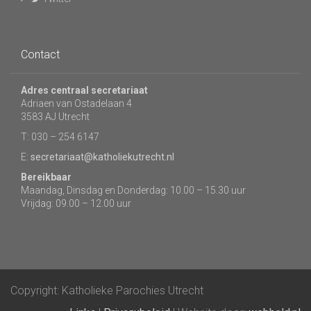
Contact
Adres centraal secretariaat
Adriaen van Ostadelaan 4
3583 AJ Utrecht
T: 030 – 254 6147
E:
secretariaat@katholiekutrecht.nl
Bereikbaar
Maandag, Dinsdag en Donderdag: 10.00 – 15.30 uur
Vrijdag: 09.00 – 12.00 uur
Copyright: Katholieke Parochies Utrecht