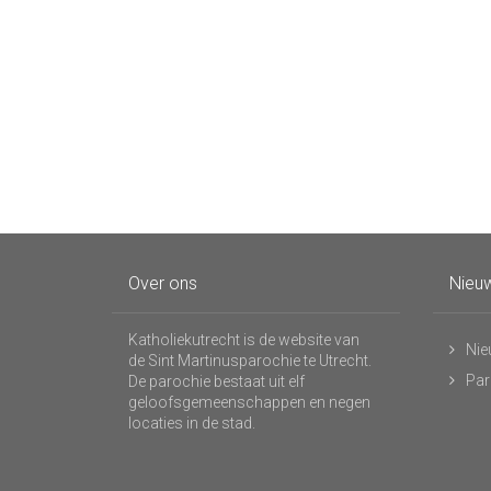
Over ons
Nieuw
Katholiekutrecht is de website van
Nie
de Sint Martinusparochie te Utrecht.
Par
De parochie bestaat uit elf
geloofsgemeenschappen en negen
locaties in de stad.