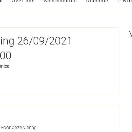
en
Over ons
Sacramenten
Diaconie
U wil
ring 26/09/2021
:00
onica
 voor deze viering