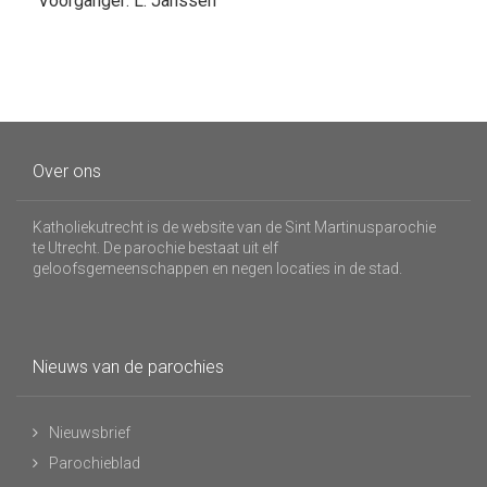
Voorganger: L. Janssen
Over ons
Katholiekutrecht is de website van de Sint Martinusparochie
te Utrecht. De parochie bestaat uit elf
geloofsgemeenschappen en negen locaties in de stad.
Nieuws van de parochies
Nieuwsbrief
Parochieblad