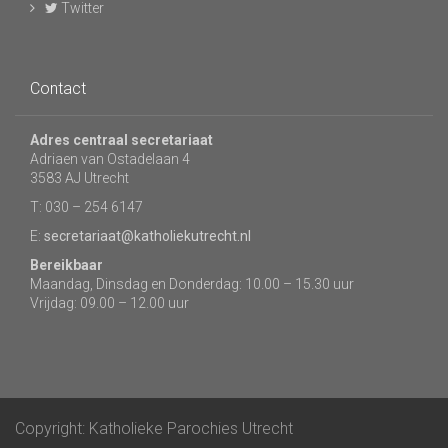
Twitter
Contact
Adres centraal secretariaat
Adriaen van Ostadelaan 4
3583 AJ Utrecht
T: 030 – 254 6147
E:
secretariaat@katholiekutrecht.nl
Bereikbaar
Maandag, Dinsdag en Donderdag: 10.00 – 15.30 uur
Vrijdag: 09.00 – 12.00 uur
Copyright: Katholieke Parochies Utrecht