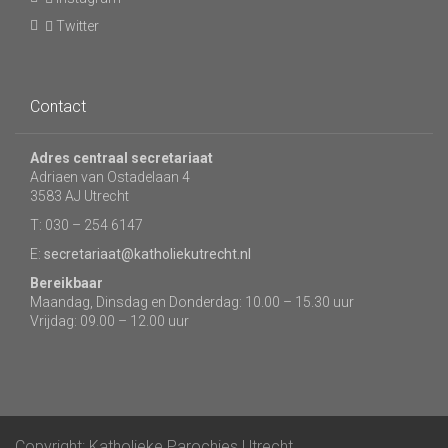
Twitter
Contact
Adres centraal secretariaat
Adriaen van Ostadelaan 4
3583 AJ Utrecht
T: 030 – 254 6147
E:
secretariaat@katholiekutrecht.nl
Bereikbaar
Maandag, Dinsdag en Donderdag: 10.00 – 15.30 uur
Vrijdag: 09.00 – 12.00 uur
Copyright: Katholieke Parochies Utrecht