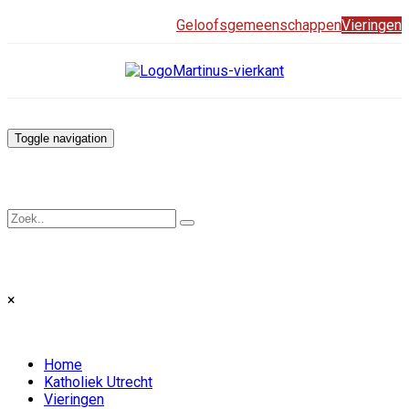
Geloofsgemeenschappen
Vieringen
Toggle navigation
×
Home
Katholiek Utrecht
Vieringen