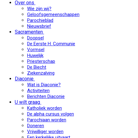
Over ons
Wie zijn wij?
Geloofsgemeenschappen
Parochieblad
Nieuwsbrief
Sacramenten
Doopsel
De Eerste H. Communie
Vormsel
Huwelijk
Priesterschap
De Biecht
Ziekenzalving
Diaconie
Wat is Diaconie?
Activiteiten
Berichten Diaconie
U wilt graag
Katholiek worden
De alpha cursus volgen
Parochiaan worden
Doneren
Vrijwilliger worden
Een kerkelijke uitvaart