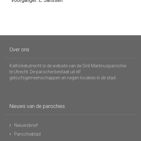
Voorganger: L. Janssen
Over ons
Katholiekutrecht is de website van de Sint Martinusparochie
te Utrecht. De parochie bestaat uit elf
geloofsgemeenschappen en negen locaties in de stad.
Nieuws van de parochies
Nieuwsbrief
Parochieblad