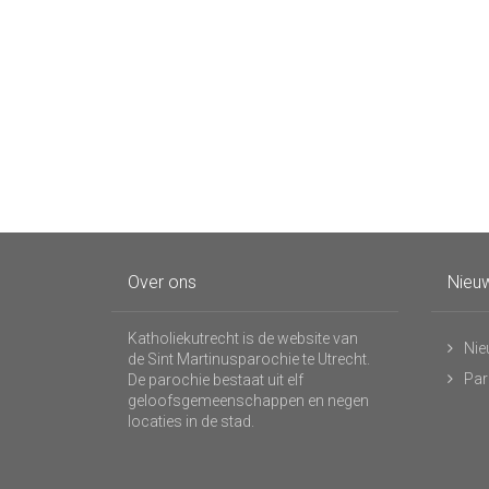
Over ons
Nieuw
Katholiekutrecht is de website van
Nie
de Sint Martinusparochie te Utrecht.
Par
De parochie bestaat uit elf
geloofsgemeenschappen en negen
locaties in de stad.