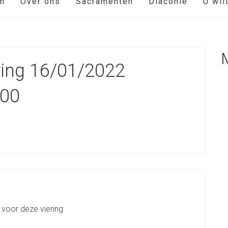
en
Over ons
Sacramenten
Diaconie
U wil
ring 16/01/2022
:00
 voor deze viering