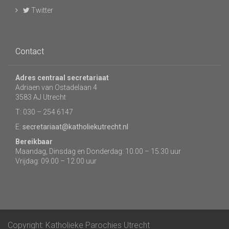
Twitter
Contact
Adres centraal secretariaat
Adriaen van Ostadelaan 4
3583 AJ Utrecht
T: 030 – 254 6147
E:
secretariaat@katholiekutrecht.nl
Bereikbaar
Maandag, Dinsdag en Donderdag: 10.00 – 15.30 uur
Vrijdag: 09.00 – 12.00 uur
Copyright: Katholieke Parochies Utrecht