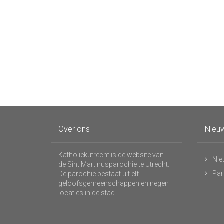
Over ons
Nieuw
Katholiekutrecht is de website van
Nie
de Sint Martinusparochie te Utrecht.
Par
De parochie bestaat uit elf
geloofsgemeenschappen en negen
locaties in de stad.