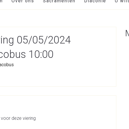
en
Over ons
Sacramenten
Diaconie
U wil
ring 05/05/2024
cobus 10:00
Jacobus
 voor deze viering