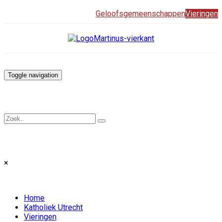
Geloofsgemeenschappen
Vieringen
Toggle navigation
×
Home
Katholiek Utrecht
Vieringen