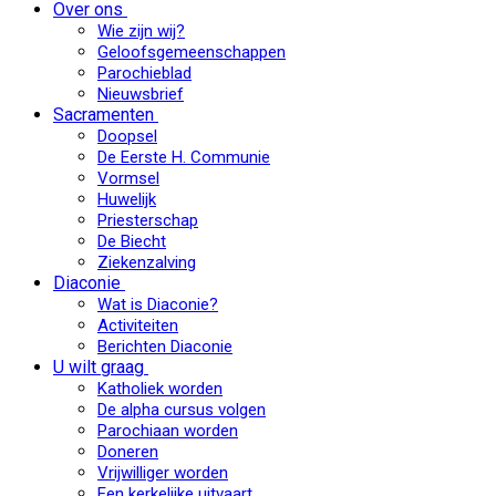
Over ons
Wie zijn wij?
Geloofsgemeenschappen
Parochieblad
Nieuwsbrief
Sacramenten
Doopsel
De Eerste H. Communie
Vormsel
Huwelijk
Priesterschap
De Biecht
Ziekenzalving
Diaconie
Wat is Diaconie?
Activiteiten
Berichten Diaconie
U wilt graag
Katholiek worden
De alpha cursus volgen
Parochiaan worden
Doneren
Vrijwilliger worden
Een kerkelijke uitvaart