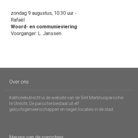
zondag 9 augustus, 10:30 uur -
Rafaël
Woord- en communieviering
Voorganger: L. Janssen
Over ons
Katholiekutrecht is de website van de Sint Martinusparochie
te Utrecht. De parochie bestaat uit elf
geloofsgemeenschappen en negen locaties in de stad.
Nieuws van de parochies