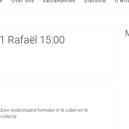
en
Over ons
Sacramenten
Diaconie
U wil
1 Rafaël 15:00
door onderstaand formulier in te vullen en te
collecte.