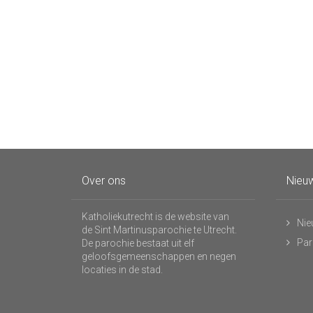
Over ons
Nieuw
Katholiekutrecht is de website van
Nie
de Sint Martinusparochie te Utrecht.
Par
De parochie bestaat uit elf
geloofsgemeenschappen en negen
locaties in de stad.