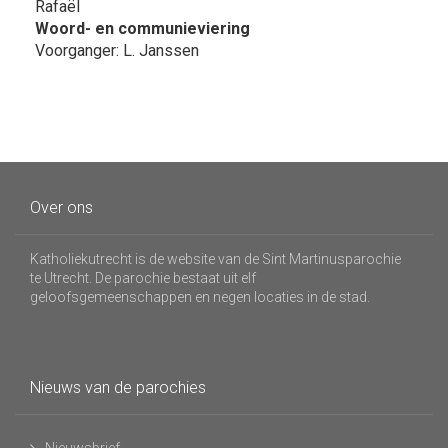
Rafaël
Woord- en communieviering
Voorganger: L. Janssen
Over ons
Katholiekutrecht is de website van de Sint Martinusparochie
te Utrecht. De parochie bestaat uit elf
geloofsgemeenschappen en negen locaties in de stad.
Nieuws van de parochies