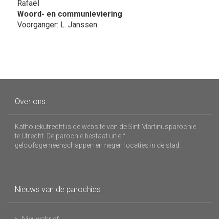
Rafaël
Woord- en communieviering
Voorganger: L. Janssen
Over ons
Katholiekutrecht is de website van de Sint Martinusparochie
te Utrecht. De parochie bestaat uit elf
geloofsgemeenschappen en negen locaties in de stad.
Nieuws van de parochies