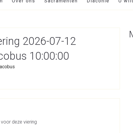
en
Over ons
Sacramenten
Diaconie
U wil
ring 2026-07-12
cobus 10:00:00
 Jacobus
 voor deze viering