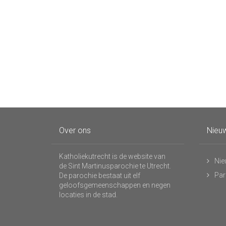
Over ons
Nieuw
Katholiekutrecht is de website van
Nie
de Sint Martinusparochie te Utrecht.
Par
De parochie bestaat uit elf
geloofsgemeenschappen en negen
locaties in de stad.