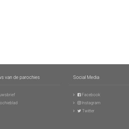
s van de parochies
Social Media
uwsbrief
Facebook
ochieblad
Instagram
Twitter