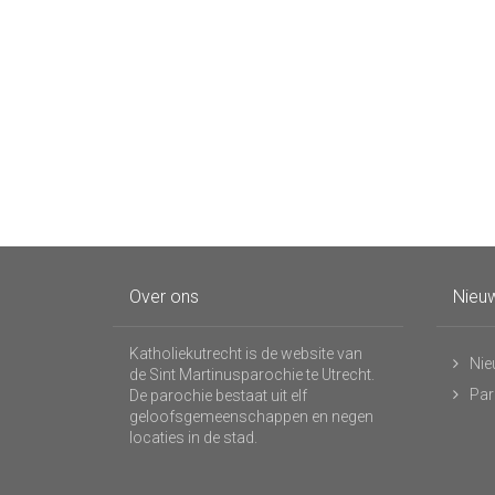
Over ons
Nieuw
Katholiekutrecht is de website van
Nie
de Sint Martinusparochie te Utrecht.
Par
De parochie bestaat uit elf
geloofsgemeenschappen en negen
locaties in de stad.