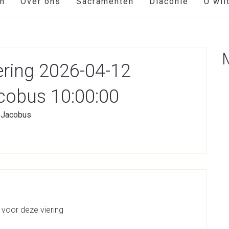
en
Over ons
Sacramenten
Diaconie
U wil
ring 2026-04-12
cobus 10:00:00
/ Jacobus
 voor deze viering