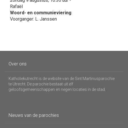
zondag 9 augustus, 10:30 uur -
Rafaël
Woord- en communieviering
Voorganger: L. Janssen
Over ons
Katholiekutrecht is de website van de Sint Martinusparochie
te Utrecht. De parochie bestaat uit elf
geloofsgemeenschappen en negen locaties in de stad.
Nieuws van de parochies