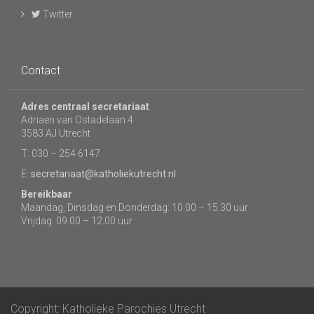
Twitter
Contact
Adres centraal secretariaat
Adriaen van Ostadelaan 4
3583 AJ Utrecht
T: 030 – 254 6147
E:
secretariaat@katholiekutrecht.nl
Bereikbaar
Maandag, Dinsdag en Donderdag: 10.00 – 15.30 uur
Vrijdag: 09.00 – 12.00 uur
Copyright: Katholieke Parochies Utrecht