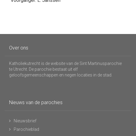
Voorganger: L. Janssen
Over ons
Katholiekutrecht is de website van de Sint Martinusparochie
te Utrecht. De parochie bestaat uit elf
geloofsgemeenschappen en negen locaties in de stad.
Nieuws van de parochies
Nieuwsbrief
Parochieblad