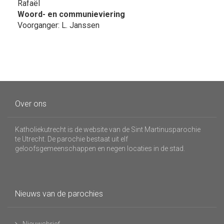
Rafaël
Woord- en communieviering
Voorganger: L. Janssen
Over ons
Katholiekutrecht is de website van de Sint Martinusparochie
te Utrecht. De parochie bestaat uit elf
geloofsgemeenschappen en negen locaties in de stad.
Nieuws van de parochies