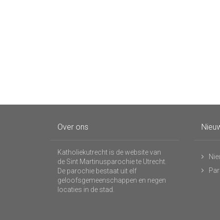
Over ons
Nieuw
Katholiekutrecht is de website van
Nie
de Sint Martinusparochie te Utrecht.
Par
De parochie bestaat uit elf
geloofsgemeenschappen en negen
locaties in de stad.