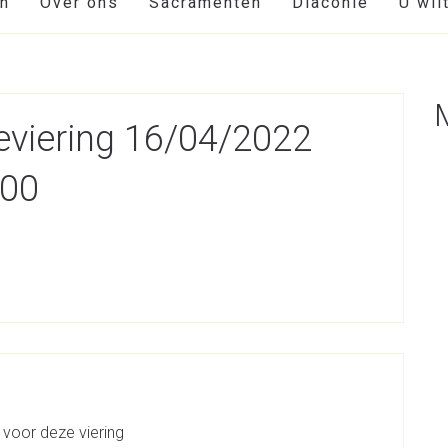
en
Over ons
Sacramenten
Diaconie
U wil
viering 16/04/2022
:00
 voor deze viering