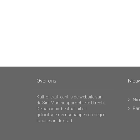
Over ons
Nieuw
Katholiekutrecht is de website van
Nie
de Sint Martinusparochie te Utrecht.
Par
De parochie bestaat uit elf
geloofsgemeenschappen en negen
locaties in de stad.