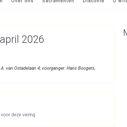
en
Over ons
Sacramenten
Diaconie
U wil
april 2026
, A. van Ostadelaan 4; voorganger: Hans Boogers,
 voor deze viering